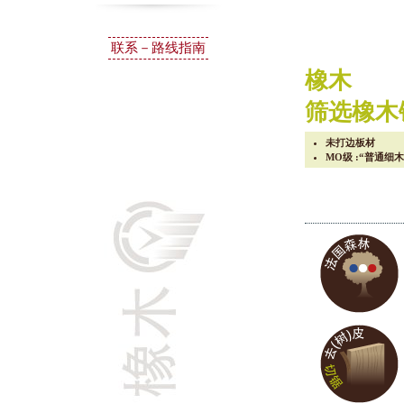
联系－路线指南
橡木
筛选橡木锯
未打边板材
MO级 :“普通细