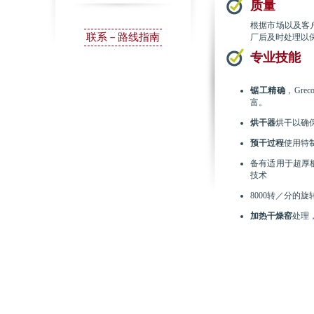
质量
根据市场以及客
联系－路线指南
厂后及时处理以
专业技能
锯工精确
，Gr
富。
烘干器
烘干以确
预干过程
使用特
备有适用于超厚
技术
8000转／分的
加热干燥窑
处理