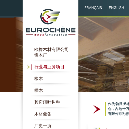
FRANÇAIS
ENGLISH
欧橡木材有限公司
锯木厂
行业与业务项目
橡木
榉木
其它阔叶树种
作为勃艮弟
心，占地十
木材储备
有限公司为您
厂史一页